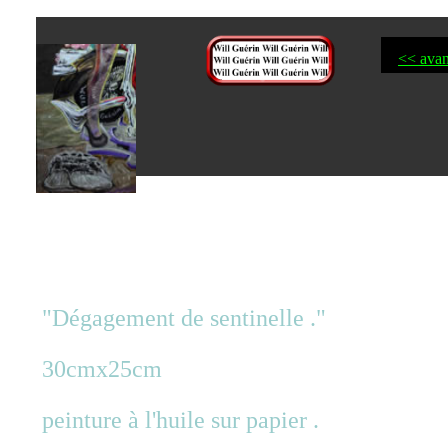
<< avan
"Dégagement de sentinelle ."
30cmx25cm
peinture à l'huile sur papier .