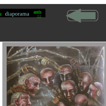
après
diaporama
t
>>