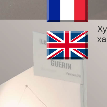
Ху
ха